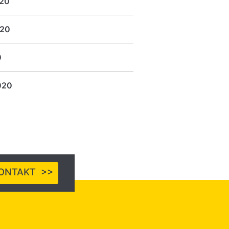
20
020
0
020
ONTAKT >>