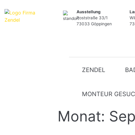
Skip
Ausstellung
La
to
Poststraße 33/1
Wi
content
73033 Göppingen
73
ZENDEL
BA
MONTEUR GESU
Monat:
Sep