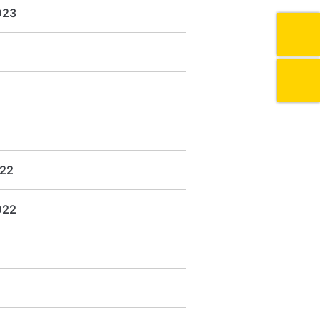
023
22
022