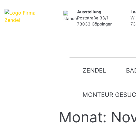
Skip
Ausstellung
La
to
Poststraße 33/1
Wi
content
73033 Göppingen
73
ZENDEL
BA
MONTEUR GESU
Monat:
No