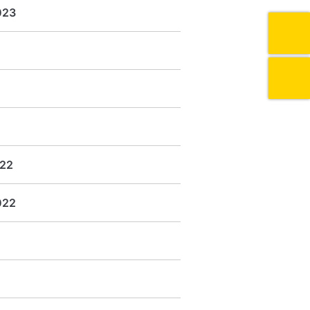
023
22
022